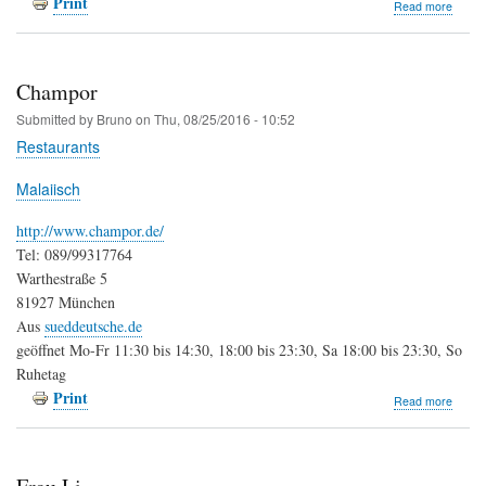
Print
about
Read more
Wirts
im
Braun
Hof
Champor
Submitted by
Bruno
on
Thu, 08/25/2016 - 10:52
Restaurants
Malaiisch
http://www.champor.de/
Tel: 089/99317764
Warthestraße 5
81927 München
Aus
sueddeutsche.de
geöffnet Mo-Fr 11:30 bis 14:30, 18:00 bis 23:30, Sa 18:00 bis 23:30, So
Ruhetag
Print
about
Read more
Cham