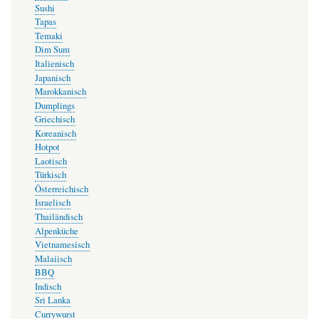
Sushi
Tapas
Temaki
Dim Sum
Italienisch
Japanisch
Marokkanisch
Dumplings
Griechisch
Koreanisch
Hotpot
Laotisch
Türkisch
Österreichisch
Israelisch
Thailändisch
Alpenküche
Vietnamesisch
Malaiisch
BBQ
Indisch
Sri Lanka
Currywurst