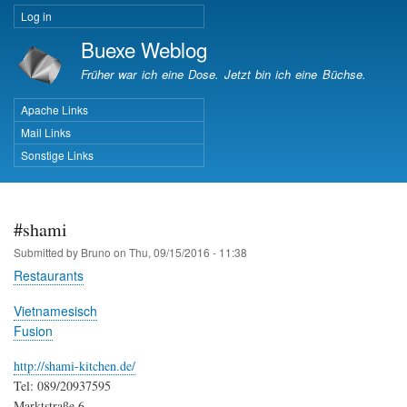
Skip
Log in
User
to
Buexe Weblog
account
main
menu
content
Früher war ich eine Dose. Jetzt bin ich eine Büchse.
Apache Links
Important Pages
Mail Links
Sonstige Links
#shami
Submitted by
Bruno
on
Thu, 09/15/2016 - 11:38
Restaurants
Vietnamesisch
Fusion
http://shami-kitchen.de/
Tel: 089/20937595
Marktstraße 6