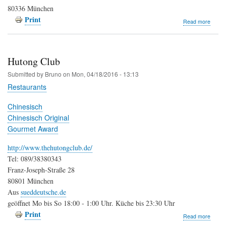
80336 München
Print
about
Read more
Kismet
Hutong Club
Submitted by
Bruno
on
Mon, 04/18/2016 - 13:13
Restaurants
Chinesisch
Chinesisch Original
Gourmet Award
http://www.thehutongclub.de/
Tel: 089/38380343
Franz-Joseph-Straße 28
80801 München
Aus
sueddeutsche.de
geöffnet Mo bis So 18:00 - 1:00 Uhr. Küche bis 23:30 Uhr
Print
about
Read more
Huton