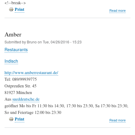
<!--break-->
Print
about
Read more
Auenfi
Amber
Submitted by
Bruno
on
Tue, 04/26/2016 - 15:23
Restaurants
Indisch
http://www.amberrestaurant.de/
Tel: 089/99939775
Ostpreußen Str. 45
81927 München
Aus
sueddeutsche.de
geöffnet Mo bis Fr 11:30 bis 14:30, 17:30 bis 23:30, Sa 17:30 bis 23:30,
So und Feiertage 12:00 bis 23:30
Print
about
Read more
Ambe