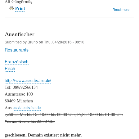
Ali Güngörmüş
Print
about
Read more
Pageo
Auenfischer
Submitted by
Bruno
on
Thu, 04/28/2016 - 09:10
Restaurants
Französisch
Fisch
http://www.auenfischer.de/
Tel: 089/92566134
Auenstrasse 100
80469 München
Aus
sueddeutsche.de
geöffnet Mo bis Do 18:00 bis 00:00 Uhr, Fr,Sa 18:00 bis 01:00 Uhr
Warme Küche bis 22:30 Uhr
geschlossen, Domain existiert nicht mehr.