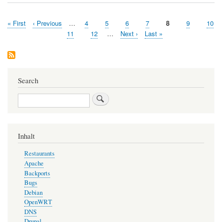
Club
First
« First
Previous
‹ Previous
…
Page
4
Page
5
Page
6
Page
7
Page
8
Page
9
Page
10
Pagination
page
page
Page
11
Page
12
…
Next
Next ›
Last
Last »
page
page
Search
Search
Inhalt
Restaurants
Apache
Backports
Bugs
Debian
OpenWRT
DNS
Drupal