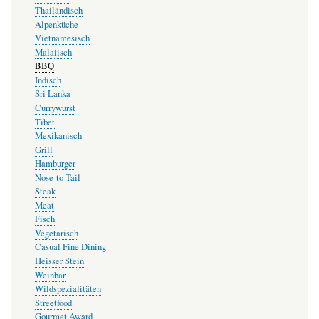
Thailändisch
Alpenküche
Vietnamesisch
Malaiisch
BBQ
Indisch
Sri Lanka
Currywurst
Tibet
Mexikanisch
Grill
Hamburger
Nose-to-Tail
Steak
Meat
Fisch
Vegetarisch
Casual Fine Dining
Heisser Stein
Weinbar
Wildspezialitäten
Streetfood
Gourmet Award