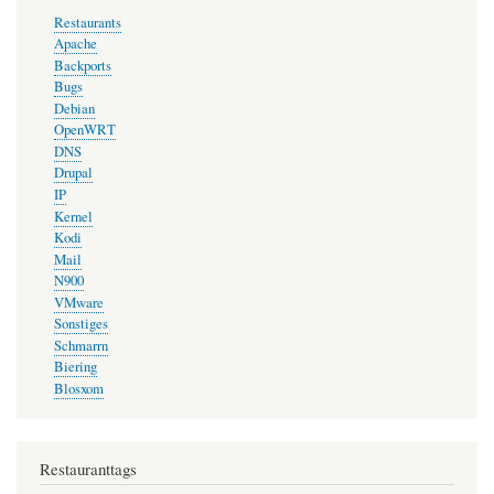
Restaurants
Apache
Backports
Bugs
Debian
OpenWRT
DNS
Drupal
IP
Kernel
Kodi
Mail
N900
VMware
Sonstiges
Schmarrn
Biering
Blosxom
Restauranttags