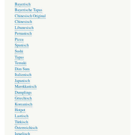
Bayerisch
Bayerische Tapas
Chinesisch Original
Chinesisch
Libanesisch
Peruanisch
Pizza
Spanisch
Sushi
Tapas
Temaki
Dim Sum
Italienisch
Japanisch
Marokkanisch
Dumplings
Griechisch
Koreanisch
Hotpot
Laotisch
Türkisch
Österreichisch
Israelisch