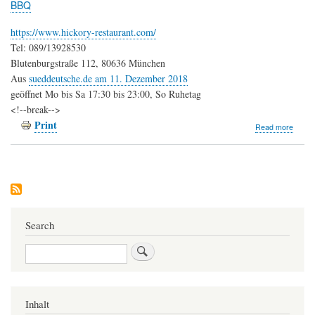
BBQ
https://www.hickory-restaurant.com/
Tel: 089/13928530
Blutenburgstraße 112, 80636 München
Aus
sueddeutsche.de am 11. Dezember 2018
geöffnet Mo bis Sa 17:30 bis 23:00, So Ruhetag
<!--break-->
Print
about
Read more
Hickor
Grill
&
Smoke
Search
Search
Inhalt