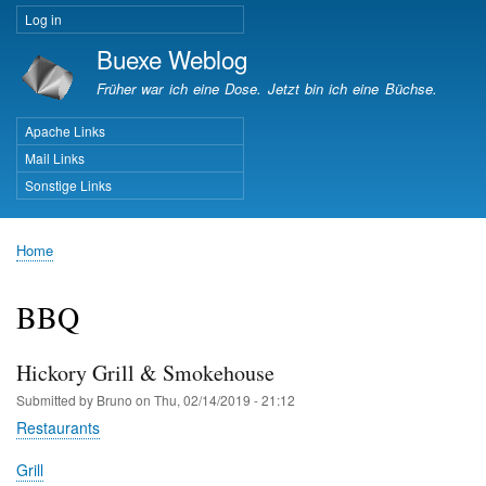
Skip
Log in
User
to
Buexe Weblog
account
main
menu
content
Früher war ich eine Dose. Jetzt bin ich eine Büchse.
Apache Links
Important Pages
Mail Links
Sonstige Links
Home
Breadcrumb
BBQ
Hickory Grill & Smokehouse
Submitted by
Bruno
on
Thu, 02/14/2019 - 21:12
Restaurants
Grill