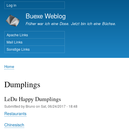
Skip
Log in
User
to
Buexe Weblog
account
main
menu
content
Früher war ich eine Dose. Jetzt bin ich eine Büchse.
Apache Links
Important Pages
Mail Links
Sonstige Links
Home
Breadcrumb
Dumplings
LeDu Happy Dumplings
Submitted by
Bruno
on
Sat, 06/24/2017 - 18:48
Restaurants
Chinesisch