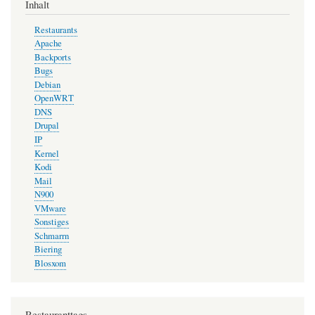
Inhalt
Restaurants
Apache
Backports
Bugs
Debian
OpenWRT
DNS
Drupal
IP
Kernel
Kodi
Mail
N900
VMware
Sonstiges
Schmarrn
Biering
Blosxom
Restauranttags