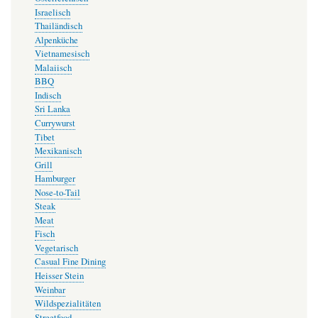
Israelisch
Thailändisch
Alpenküche
Vietnamesisch
Malaiisch
BBQ
Indisch
Sri Lanka
Currywurst
Tibet
Mexikanisch
Grill
Hamburger
Nose-to-Tail
Steak
Meat
Fisch
Vegetarisch
Casual Fine Dining
Heisser Stein
Weinbar
Wildspezialitäten
Streetfood