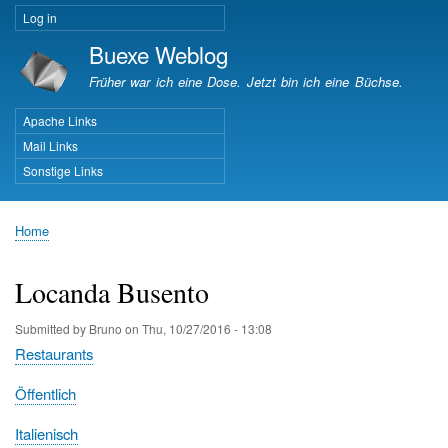
Skip
Log in
User
to
Buexe Weblog
account
main
menu
content
Früher war ich eine Dose. Jetzt bin ich eine Büchse.
Apache Links
Important Pages
Mail Links
Sonstige Links
Home
Breadcrumb
Locanda Busento
Submitted by
Bruno
on
Thu, 10/27/2016 - 13:08
Restaurants
Öffentlich
Italienisch