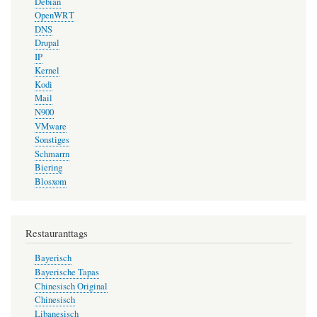
Debian
OpenWRT
DNS
Drupal
IP
Kernel
Kodi
Mail
N900
VMware
Sonstiges
Schmarrn
Biering
Blosxom
Restauranttags
Bayerisch
Bayerische Tapas
Chinesisch Original
Chinesisch
Libanesisch