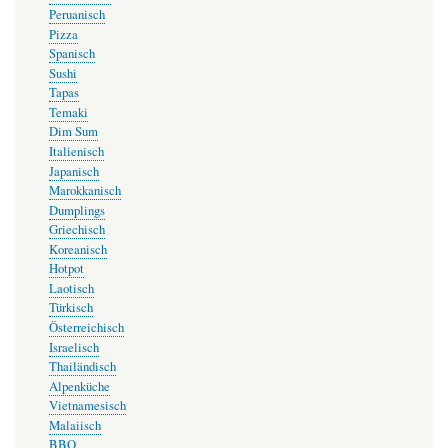
Peruanisch
Pizza
Spanisch
Sushi
Tapas
Temaki
Dim Sum
Italienisch
Japanisch
Marokkanisch
Dumplings
Griechisch
Koreanisch
Hotpot
Laotisch
Türkisch
Österreichisch
Israelisch
Thailändisch
Alpenküche
Vietnamesisch
Malaiisch
BBQ