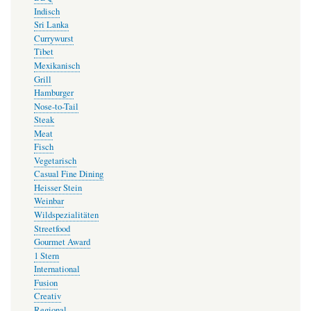
Indisch
Sri Lanka
Currywurst
Tibet
Mexikanisch
Grill
Hamburger
Nose-to-Tail
Steak
Meat
Fisch
Vegetarisch
Casual Fine Dining
Heisser Stein
Weinbar
Wildspezialitäten
Streetfood
Gourmet Award
1 Stern
International
Fusion
Creativ
Regional