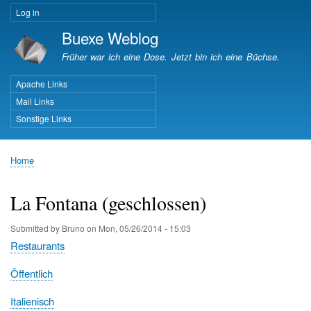
Skip
Log in
User
to
Buexe Weblog
account
main
menu
content
Früher war ich eine Dose. Jetzt bin ich eine Büchse.
Apache Links
Important Pages
Mail Links
Sonstige Links
Home
Breadcrumb
La Fontana (geschlossen)
Submitted by
Bruno
on
Mon, 05/26/2014 - 15:03
Restaurants
Öffentlich
Italienisch