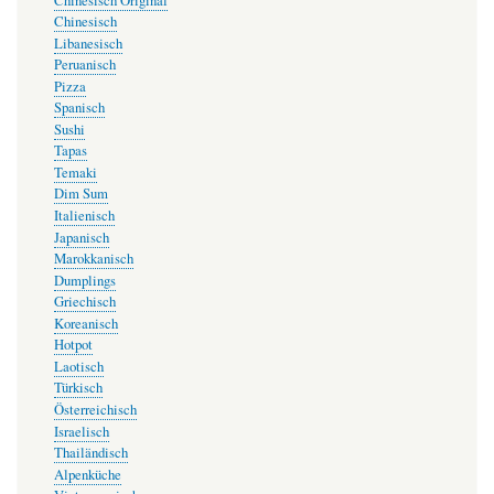
Chinesisch Original
Chinesisch
Libanesisch
Peruanisch
Pizza
Spanisch
Sushi
Tapas
Temaki
Dim Sum
Italienisch
Japanisch
Marokkanisch
Dumplings
Griechisch
Koreanisch
Hotpot
Laotisch
Türkisch
Österreichisch
Israelisch
Thailändisch
Alpenküche