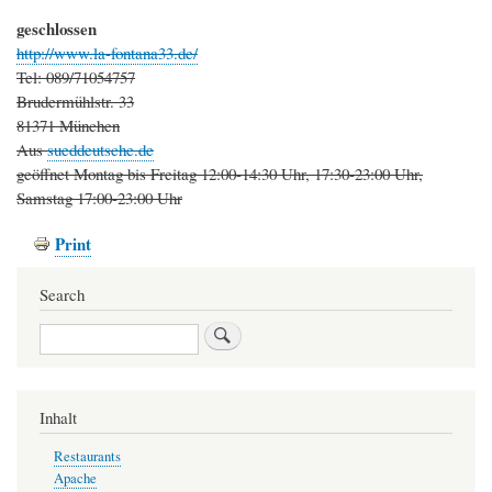
geschlossen
http://www.la-fontana33.de/
Tel: 089/71054757
Brudermühlstr. 33
81371 München
Aus
sueddeutsche.de
geöffnet Montag bis Freitag 12:00-14:30 Uhr, 17:30-23:00 Uhr,
Samstag 17:00-23:00 Uhr
Print
Search
Search
Inhalt
Restaurants
Apache