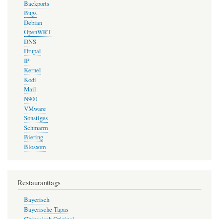
Backports
Bugs
Debian
OpenWRT
DNS
Drupal
IP
Kernel
Kodi
Mail
N900
VMware
Sonstiges
Schmarrn
Biering
Blosxom
Restauranttags
Bayerisch
Bayerische Tapas