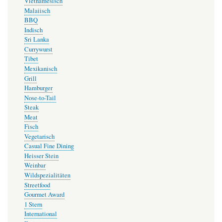
Vietnamesisch
Malaiisch
BBQ
Indisch
Sri Lanka
Currywurst
Tibet
Mexikanisch
Grill
Hamburger
Nose-to-Tail
Steak
Meat
Fisch
Vegetarisch
Casual Fine Dining
Heisser Stein
Weinbar
Wildspezialitäten
Streetfood
Gourmet Award
1 Stern
International