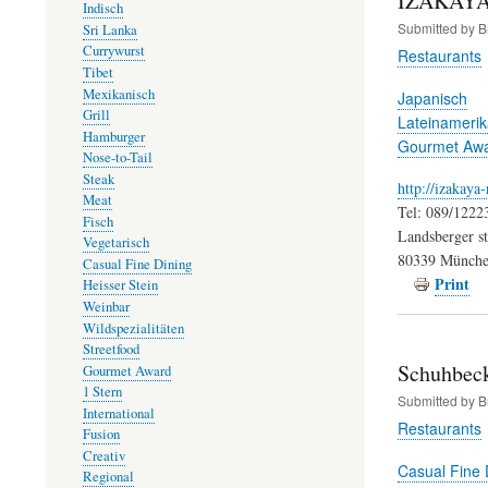
IZAKAYA 
Indisch
Submitted by
B
Sri Lanka
Currywurst
Restaurants
Tibet
Mexikanisch
Japanisch
Grill
Lateinamerik
Hamburger
Gourmet Aw
Nose-to-Tail
Steak
http://izakaya
Meat
Tel: 089/1222
Fisch
Landsberger st
Vegetarisch
80339 Münch
Casual Fine Dining
Print
Heisser Stein
Weinbar
Wildspezialitäten
Streetfood
Schuhbeck
Gourmet Award
1 Stern
Submitted by
B
International
Restaurants
Fusion
Creativ
Casual Fine 
Regional