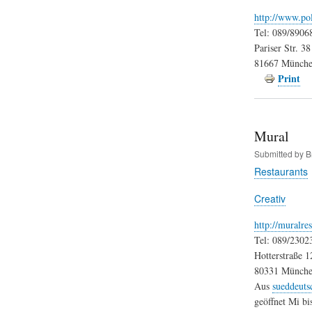
http://www.pol
Tel: 089/8906
Pariser Str. 38
81667 Münch
Print
Mural
Submitted by
B
Restaurants
Creativ
http://muralres
Tel: 089/2302
Hotterstraße 1
80331 Münch
Aus
sueddeuts
geöffnet Mi bi