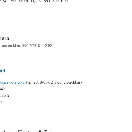
s Sa 12:00 bis 01:00, So 18:00 bis 01:00
iera
runo
on
Mon, 03/12/2018 - 12:02
ard
ccariviera.com
(am 2018-03-12 nicht erreichbar)
4421
latz 2
en