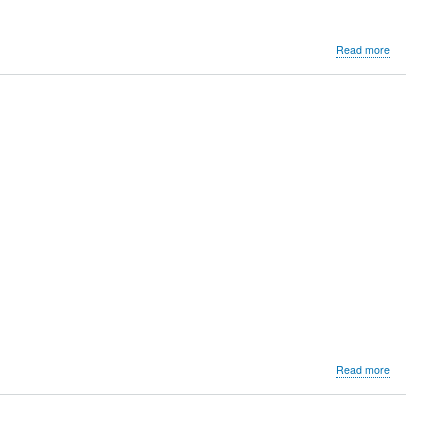
about
Read more
Geisels
Vinothek
about
Read more
Rocca
Riviera