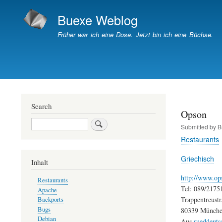
Buexe Weblog
Früher war ich eine Dose. Jetzt bin ich eine Büchse.
Search
Opson
Search
Submitted by
B
Restaurants
Griechisch
Inhalt
http://www.op
Restaurants
Tel: 089/2175
Apache
Trappentreustr
Backports
Bugs
80339 Münch
Debian
Aus
sueddeuts