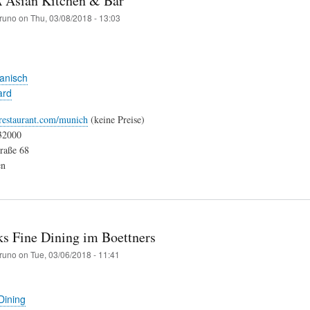
Asian Kitchen & Bar
runo
on
Thu, 03/08/2018 - 13:03
anisch
ard
-restaurant.com/munich
(keine Preise)
32000
raße 68
en
s Fine Dining im Boettners
runo
on
Tue, 03/06/2018 - 11:41
Dining