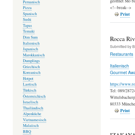
geöffnet Mo bi
Peruanisch
<!--break-->
Pizza
Print
Spanisch
Sushi
Tapas
Temaki
Dim Sum
Rocca Riv
Italienisch
Submitted by
B
Japanisch
Restaurants
Marokkanisch
Dumplings
Italienisch
Griechisch
Gourmet Aw
Koreanisch
Hotpot
https://www.ro
Laotisch
Tel: 089/2872
Türkisch
Österreichisch
Wittelsbacherp
Israelisch
80333 Münch
Thailändisch
Print
Alpenküche
Vietnamesisch
Malaiisch
BBQ