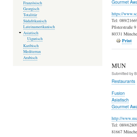
Gourmet Aw
Französisch
Georgisch
https://www.sc
Totalitär
Tel: 089/2166
Südafrikanisch
Pfisterstraße 9
Lateinamerikanisch
Asiatisch
80331 Münch
Uigurisch
Print
Karibisch
Mediterran
Arabisch
MUN
Submitted by
B
Restaurants
Fusion
Asiatisch
Gourmet Aw
http://www.mu
Tel: 089/6280
81667 Münch