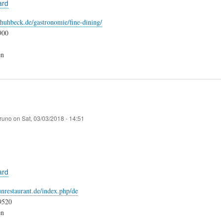
ard
huhbeck.de/gastronomie/fine-dining/
900
en
runo
on
Sat, 03/03/2018 - 14:51
ard
nrestaurant.de/index.php/de
9520
en