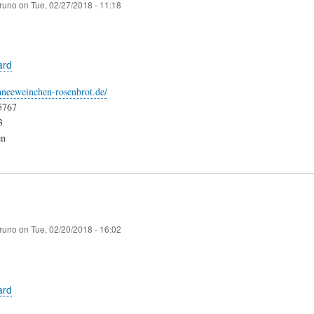
runo
on
Tue, 02/27/2018 - 11:18
ard
hneeweinchen-rosenbrot.de/
5767
3
en
runo
on
Tue, 02/20/2018 - 16:02
ard