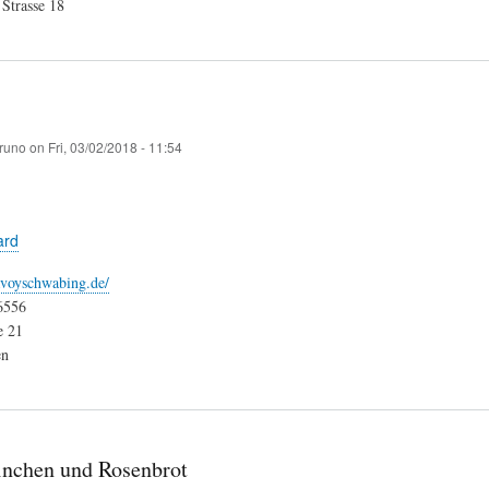
Strasse 18
runo
on
Fri, 03/02/2018 - 11:54
ard
avoyschwabing.de/
6556
e 21
en
nchen und Rosenbrot