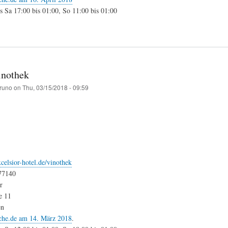
s Sa 17:00 bis 01:00, So 11:00 bis 01:00
inothek
runo
on
Thu, 03/15/2018 - 09:59
celsior-hotel.de/vinothek
77140
r
e 11
en
che.de am 14. März 2018
.