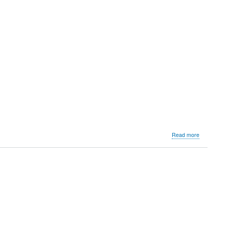
about
Read more
IZAKAYA
Asian
Kitchen
&
Bar