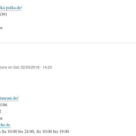
ka-polka.de/
8391
en
runo
on
Sat, 02/03/2018 - 14:23
taurant.de/
3186
2
en
che.de
s Sa 10:00 bis 24:00, So 10:00 bis 19:00