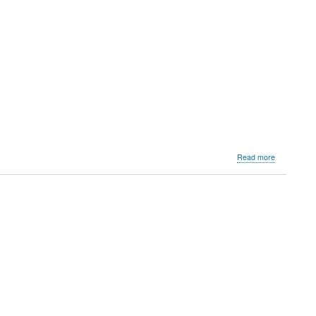
about
Read more
Schneewein
und
Rosenbrot