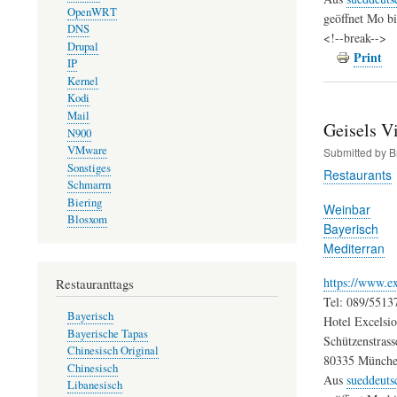
OpenWRT
geöffnet Mo bi
DNS
<!--break-->
Drupal
Print
IP
Kernel
Kodi
Mail
Geisels V
N900
VMware
Submitted by
B
Sonstiges
Restaurants
Schmarrn
Biering
Weinbar
Blosxom
Bayerisch
Mediterran
https://www.ex
Restauranttags
Tel: 089/5513
Bayerisch
Hotel Excelsio
Bayerische Tapas
Schützenstrass
Chinesisch Original
80335 Münch
Chinesisch
Aus
sueddeuts
Libanesisch